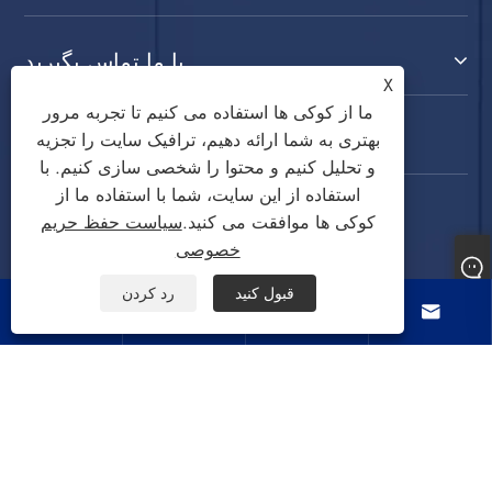
با ما تماس بگیرید
X
ما از کوکی ها استفاده می کنیم تا تجربه مرور
ما را دنبال کنید
بهتری به شما ارائه دهیم، ترافیک سایت را تجزیه
و تحلیل کنیم و محتوا را شخصی سازی کنیم. با
استفاده از این سایت، شما با استفاده ما از
کوکی ها موافقت می کنید.
سیاست حفظ حریم
خصوصی
قبول کنید
رد کردن




حق چاپ © 2022 CIXI SANDIE ELECTRICAL
APLIANCE CO.,LTD. کلیه حقوق این سایت متعلق به
ماشین لباسشویی، خشک کن، فن خنک کننده هوا می
باشد.