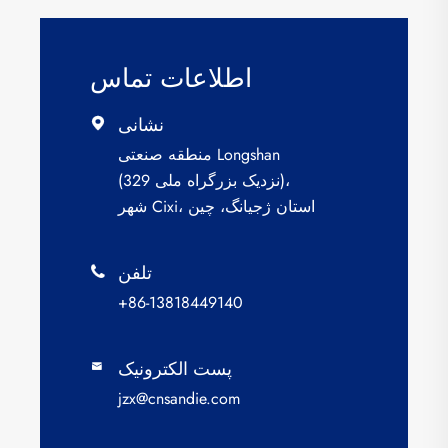
اطلاعات تماس
نشانی

منطقه صنعتی Longshan
(نزدیک بزرگراه ملی 329)،
شهر Cixi، استان ژجیانگ، چین
تلفن

+86-13818449140
پست الکترونیک

jzx@cnsandie.com