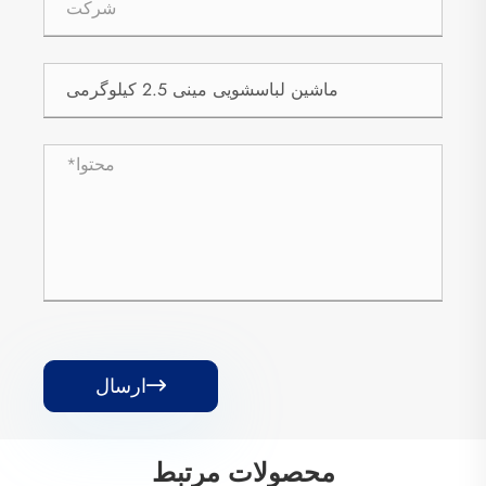
ارسال

محصولات مرتبط