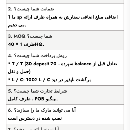
2. ضمانت شما چیست؟
ما 1 sp اضافی مبلغ اضافی سفارش به همراه ظرف ارائه
می دهیم.
3. MOQ شما چیست؟
ظرف 1 * 40HQ.
4. روش پرداخت شما چیست؟
* T / T (30 deposit سپرده ، 70 balance تعادل قبل از
حمل و نقل)
* L / C: 100٪ L / C برگشت ناپذیر در دید
5. شرایط تجارت شما چیست؟
ظرف کامل ، FOB نینگبو.
6. آیا می توانید مارک ما را بسازید؟
نصب شده در دسترس است
7. آیا نمونه ارائه می دهید؟