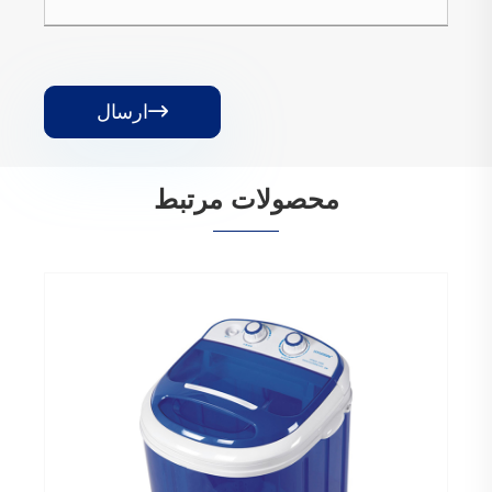
ارسال

محصولات مرتبط