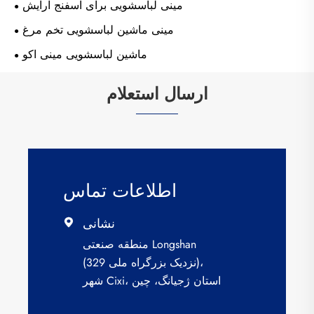
مینی لباسشویی برای اسفنج آرایش
مینی ماشین لباسشویی تخم مرغ
ماشین لباسشویی مینی اکو
ارسال استعلام
اطلاعات تماس
نشانی

منطقه صنعتی Longshan
(نزدیک بزرگراه ملی 329)،
شهر Cixi، استان ژجیانگ، چین