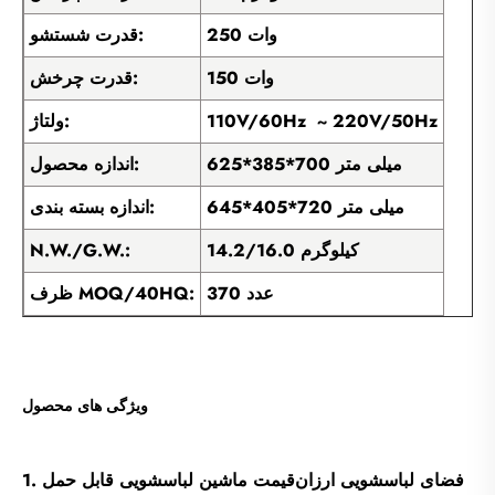
250 وات
قدرت شستشو:
150 وات
قدرت چرخش:
110V/60Hz ~ 220V/50Hz
ولتاژ:
625*385*700 میلی متر
اندازه محصول:
645*405*720 میلی متر
اندازه بسته بندی:
14.2/16.0 کیلوگرم
N.W./G.W.:
370 عدد
ظرف MOQ/40HQ:
ویژگی های محصول
1. فضای لباسشویی ارزان‌قیمت ماشین لباسشویی قابل حمل