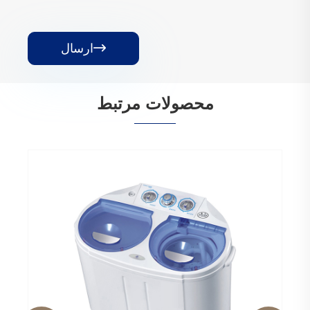
ارسال

محصولات مرتبط