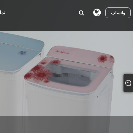
تما
واتساپ