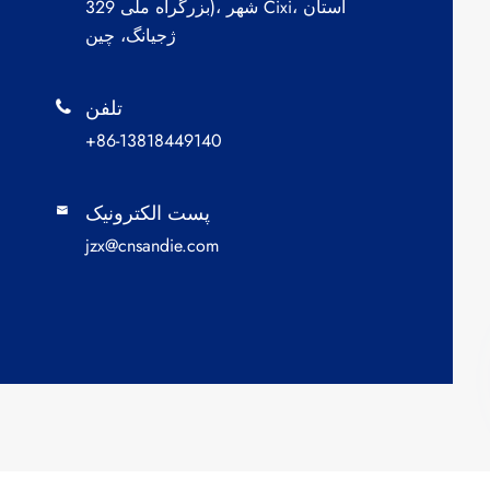
بزرگراه ملی 329)، شهر Cixi، استان
ژجیانگ، چین
تلفن

+86-13818449140
پست الکترونیک

jzx@cnsandie.com