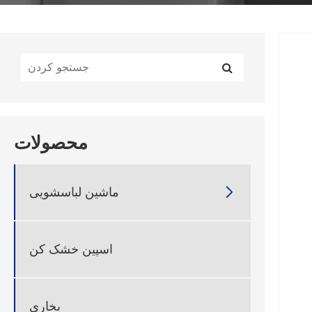
محصولات
ماشین لباسشویی

اسپین خشک کن
بخاری