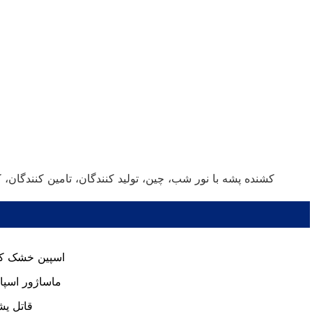
تگ های داغ: لامپ LED کشنده پشه با نور شب، چین، تولید کنندگان، تامی
اسپین خشک ک
ماساژور اسپا 
قاتل پش