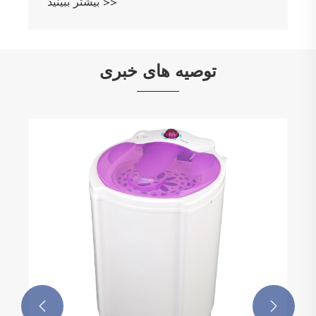
بیشتر ببینید >>
توصیه های خبری

