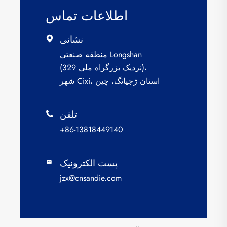
اطلاعات تماس
نشانی

منطقه صنعتی Longshan
(نزدیک بزرگراه ملی 329)،
شهر Cixi، استان ژجیانگ، چین
تلفن

+86-13818449140
پست الکترونیک

jzx@cnsandie.com