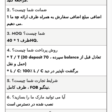
مراجعه کنید.
2. ضمانت شما چیست؟
ما 1 sp اضافی مبلغ اضافی سفارش به همراه ظرف ارائه
می دهیم.
3. MOQ شما چیست؟
ظرف 1 * 40HQ.
4. روش پرداخت شما چیست؟
* T / T (30 deposit سپرده ، 70 balance تعادل قبل از
حمل و نقل)
* L / C: 100٪ L / C برگشت ناپذیر در دید
5. شرایط تجارت شما چیست؟
ظرف کامل ، FOB نینگبو.
6. آیا می توانید مارک ما را بسازید؟
نصب شده در دسترس است