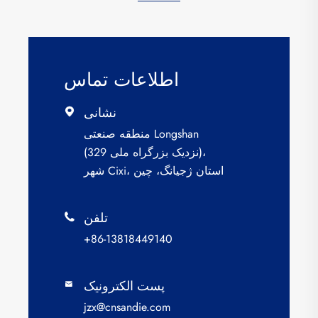
اطلاعات تماس
نشانی

منطقه صنعتی Longshan
(نزدیک بزرگراه ملی 329)،
شهر Cixi، استان ژجیانگ، چین
تلفن

+86-13818449140
پست الکترونیک

jzx@cnsandie.com