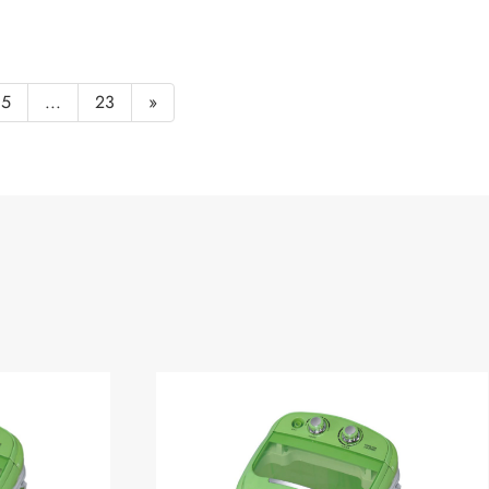
5
...
23
»