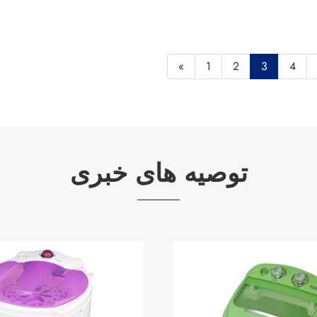
«
1
2
3
4
توصیه های خبری