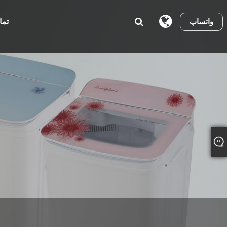
تما
واتساپ