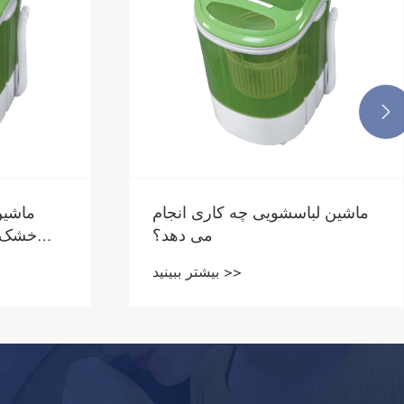

ماشین لباسشویی چه کاری انجام
ماشین
می دهد؟
خشک ک
بیشتر ببینید >>